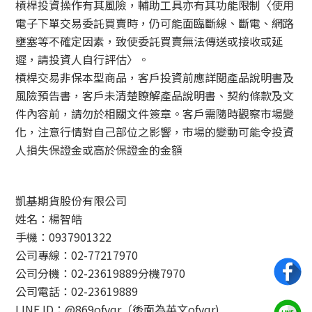
槓桿投資操作有其風險，輔助工具亦有其功能限制〈使用
電子下單交易委託買賣時，仍可能面臨斷線、斷電、網路
壅塞等不確定因素，致使委託買賣無法傳送或接收或延
遲，請投資人自行評估〉。
槓桿交易非保本型商品，客戶投資前應詳閱產品說明書及
風險預告書，客戶未清楚瞭解產品說明書、契約條款及文
件內容前，請勿於相關文件簽章。客戶需隨時觀察市場變
化，注意行情對自己部位之影響，市場的變動可能令投資
人損失保證金或高於保證金的金額
凱基期貨股份有限公司
姓名：楊智皓
手機：0937901322
公司專線：02-77217970
公司分機：02-23619889分機7970
公司電話：02-23619889
LINE ID：@869ofvqr（後面為英文ofvqr)