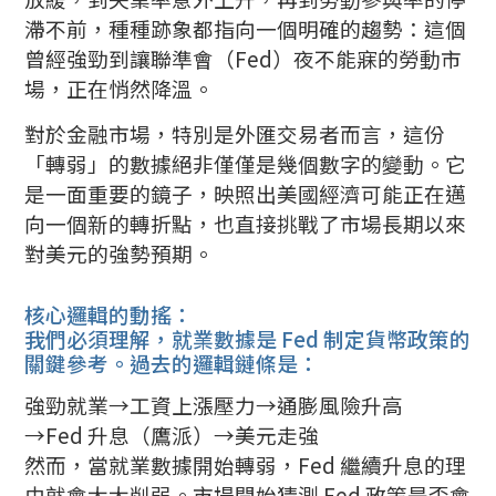
滯不前，種種跡象都指向一個明確的趨勢：這個
曾經強勁到讓聯準會（Fed）夜不能寐的勞動市
場，正在悄然降溫。
對於金融市場，特別是外匯交易者而言，這份
「轉弱」的數據絕非僅僅是幾個數字的變動。它
是一面重要的鏡子，映照出美國經濟可能正在邁
向一個新的轉折點，也直接挑戰了市場長期以來
對美元的強勢預期。
核心邏輯的動搖：
我們必須理解，就業數據是 Fed 制定貨幣政策的
關鍵參考。過去的邏輯鏈條是：
強勁就業→工資上漲壓力→通膨風險升高
→Fed 升息（鷹派）→美元走強
然而，當就業數據開始轉弱，Fed 繼續升息的理
由就會大大削弱。市場開始猜測 Fed 政策是否會