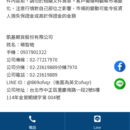
件內容前，請勿於相關文件簽章。客戶需隨時觀察市場變
化，注意行情對自己部位之影響，市場的變動可能令投資
人損失保證金或高於保證金的金額
凱基期貨股份有限公司
姓名：楊智皓
手機：0937901322
公司專線：02-77217970
公司分機：02-23619889分機7970
公司電話：02-23619889
LINE ID：@869ofvqr（後面為英文ofvqr)
公司地址：台北市中正區重慶南路一段2號6樓
114年金管期總字第 004號
© 2024 外匯交易 All Rights Reserved.
電話
Line