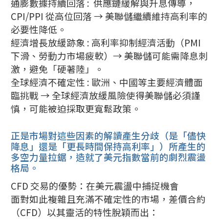
通膨數據持續回落 : 供應鏈緩解與升息傳導，
CPI/PPI 從高位回落 → 美聯儲繼續維持高利率的
必要性降低。
經濟增長放緩跡象 : 高利率抑制經濟活動（PMI
下滑、勞動力市場疲軟）→ 美聯儲可能需降息刺
激，避免「硬著陸」。
全球經濟不確定性 : 歐洲、中國等主要經濟體面
臨挑戰 → 全球經濟放緩風險使得美聯儲必須謹
慎，可能被迫採取更寬鬆政策。
正是市場對這些因素的解讀產生分歧（是「儘快
降息」還是「更長時間保持高利率」）所產生的
多空力量拉鋸，造就了美元指數當前的劇烈震盪
格局。
CFD 交易的優勢：在美元震盪中捕捉機會
面對如此複雜且充滿不確定性的市場，差價合約
（CFD）以其靈活的特性脫穎而出：