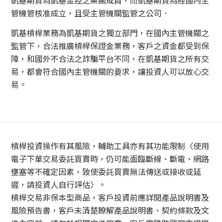
凱基期貨為凱基金控之集團成員，而凱基期貨為經國內主
管機管核准成立，且受主管機關監管之公司．
凱基槓桿業務為凱基期貨之獨立部門，在國內主管機關之
監管下，合法推廣槓桿保證金業務，客戶之資金都受到保
障，和國外不合法之詐騙平台不同，在凱基期貨之所有交
易，都會符合國內主管機關的要求，讓投資人可以放心交
易。
槓桿投資操作有其風險，輔助工具亦有其功能限制〈使用
電子下單交易委託買賣時，仍可能面臨斷線、斷電、網路
壅塞等不確定因素，致使委託買賣無法傳送或接收或延
遲，請投資人自行評估〉。
槓桿交易非保本型商品，客戶投資前應詳閱產品說明書及
風險預告書，客戶未清楚瞭解產品說明書、契約條款及文