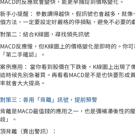
MACD的反應就會變快，能更早捕捉到價格變化。
新手小提醒： 參數調得越快，假訊號也會越多，就
個方法，一定要設定好嚴格的停損點，避免不必要的
對策二：結合K線圖，尋找領先訊號
MACD反應慢，但K線圖上的價格變化是即時的。你可
「第二手確認」。
案例應用： 當你看到股價在下跌後，K線圖上出現了
這時候先別急著買。再看看MACD是不是也快要形成
率就會大大提高。
對策三：善用「背離」訊號，提前預警
背離是MACD最值錢的應用之一，也是彌補滯後性的
歧」。
頂背離（賣出警訊）：