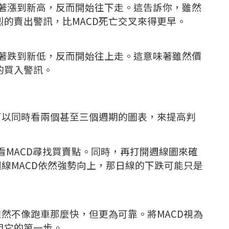
有跟著漲到新高，反而開始往下走。這告訴你，雖然
的賣出警訊，比MACD死亡交叉來得更早。
有跟著跌到新低，反而開始往上走。這意味著雖然價
的買入警訊。
可以同時看兩個甚至三個週期的圖表，來提高判
看MACD尋找買賣點。同時，再打開週線圖來確
週線MACD依然強勢向上，那日線的下跌可能只是
雖然不像跑車那麼快，但更為可靠。將MACD視為
用它的第一步。