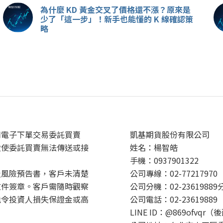
為什麼 KD 黃金交叉了價格還不漲？原來是
少了「這一步」！新手也能懂的 K 線確認策
略
用電子下單交易委託買賣
凱基期貨股份有限公司
致使委託買賣無法傳送或接
姓名：楊智皓
手機：0937901322
及風險預告書，客戶未清楚
公司專線：02-77217970
文件簽章。客戶需隨時觀察
公司分機：02-23619889
能令投資人損失保證金或高
公司電話：02-23619889
LINE ID：@869ofvqr（