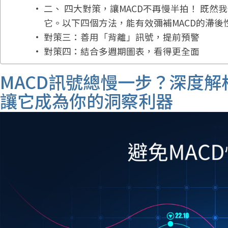
二、 四大對策，讓MACD不再慢半拍！ 既然
它。以下四個方法，能有效彌補MACD的滯
對策三：善用「背離」訊號，提前預警
對策四：結合多週期圖表，看得更全面
MACD訊號總慢一步？深度
讓它成為你的洞察利器