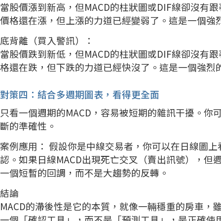
當股價漲到新高，但MACD的柱狀圖或DIF線卻沒
價格還在漲，但上漲的力道已經變弱了。這是一個強烈
底背離（買入警訊）：
當股價跌到新低，但MACD的柱狀圖或DIF線卻沒
格還在跌，但下跌的力道已經快沒了。這是一個強烈
對策四：結合多週期圖表，看得更全面
只看一個週期的MACD，容易被短期的雜訊干擾。你
斷的準確性。
案例應用： 假設你是中線交易者，你可以在日線圖上
認。如果日線MACD出現死亡交叉（賣出訊號），但
一個短暫的回調，而不是大趨勢的反轉。
結論
MACD的滯後性是它的本質，就像一輛穩重的房車，
一個「確認工具」，而不是「預測工具」，是正確使