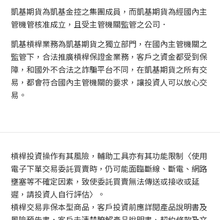
凱基期貨為凱基金控之集團成員，而凱基期貨為經國內主
管機管核准成立，且受主管機關監管之公司．
凱基槓桿業務為凱基期貨之獨立部門，在國內主管機關之
監管下，合法推廣槓桿保證金業務，客戶之資金都受到保
障，和國外不合法之詐騙平台不同，在凱基期貨之所有交
易，都會符合國內主管機關的要求，讓投資人可以放心交
易。
槓桿投資操作有其風險，輔助工具亦有其功能限制〈使用
電子下單交易委託買賣時，仍可能面臨斷線、斷電、網路
壅塞等不確定因素，致使委託買賣無法傳送或接收或延
遲，請投資人自行評估〉。
槓桿交易非保本型商品，客戶投資前應詳閱產品說明書及
風險預告書，客戶未清楚瞭解產品說明書、契約條款及文