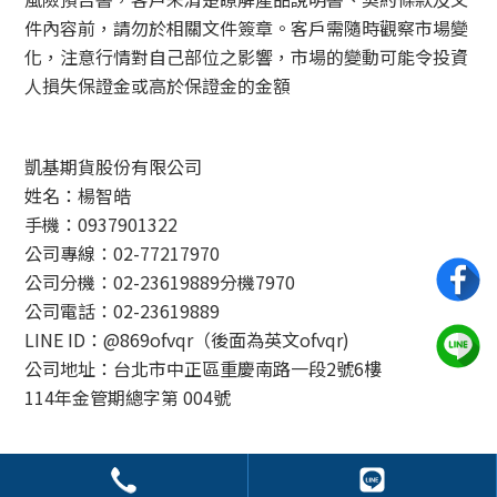
件內容前，請勿於相關文件簽章。客戶需隨時觀察市場變
化，注意行情對自己部位之影響，市場的變動可能令投資
人損失保證金或高於保證金的金額
凱基期貨股份有限公司
姓名：楊智皓
手機：0937901322
公司專線：02-77217970
公司分機：02-23619889分機7970
公司電話：02-23619889
LINE ID：@869ofvqr（後面為英文ofvqr)
公司地址：台北市中正區重慶南路一段2號6樓
114年金管期總字第 004號