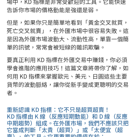
場中，KD 指標是非常受歡迎的工具。它能快速
告訴你市場的價格動能是強還是弱。
但是，如果你只是簡單地看到「黃金交叉就買，
死亡交叉就賣」，在外匯市場中很容易失敗。這
是因為外匯市場波動大、流動性高，單靠一個簡
單的訊號，常常會被短線的雜訊欺騙。
要真正利用 KD 指標在外匯交易中賺錢，你必須
學會進階的應用技巧！這篇文章將帶你了解，如
何用 KD 指標來掌握歐元、美元、日圓這些主要
貨幣的波動脈絡，讓你從新手變成更聰明的交易
者。
重新認識 KD 指標：它不只是超買超賣！
KD 指標由 K 線（反應短期動能）和 D 線（反應
中期趨勢）組成。在外匯市場，我們不應該只把
它當成判斷「太貴（超買）」或「太便宜（超
賣）」的工具。它更重要的價值在於：