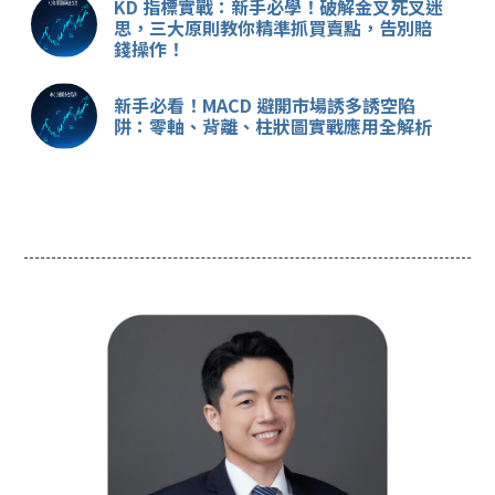
KD 指標實戰：新手必學！破解金叉死叉迷
思，三大原則教你精準抓買賣點，告別賠
錢操作！
新手必看！MACD 避開市場誘多誘空陷
阱：零軸、背離、柱狀圖實戰應用全解析