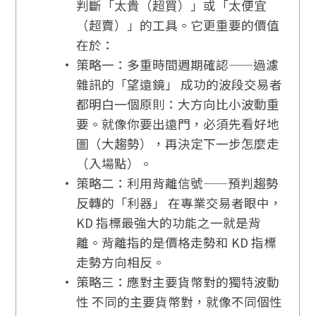
判斷「太貴（超買）」或「太便宜
（超賣）」的工具。它更重要的價值
在於：
策略一：多重時間週期確認——過濾
雜訊的「望遠鏡」 成功的波段交易者
都明白一個原則：大方向比小波動重
要。就像你要出遠門，必須先看好地
圖（大趨勢），再決定下一步怎麼走
（入場點）。
策略二：利用背離信號——預判趨勢
反轉的「利器」 在專業交易者眼中，
KD 指標最強大的功能之一就是背
離。背離指的是價格走勢和 KD 指標
走勢方向相反。
策略三：應對主要貨幣對的獨特波動
性 不同的主要貨幣對，就像不同個性