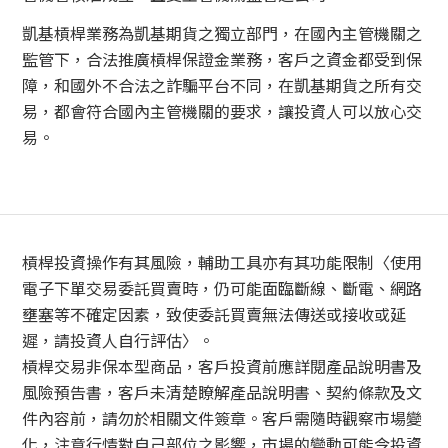
凱基槓桿業務為凱基期貨之獨立部門，在國內主管機關之
監管下，合法推廣槓桿保證金業務，客戶之資金都受到保
障，和國外不合法之詐騙平台不同，在凱基期貨之所有交
易，都會符合國內主管機關的要求，讓投資人可以放心交
易。
槓桿投資操作有其風險，輔助工具亦有其功能限制〈使用
電子下單交易委託買賣時，仍可能面臨斷線、斷電、網路
壅塞等不確定因素，致使委託買賣無法傳送或接收或延
遲，請投資人自行評估〉。
槓桿交易非保本型商品，客戶投資前應詳閱產品說明書及
風險預告書，客戶未清楚瞭解產品說明書、契約條款及文
件內容前，請勿於相關文件簽章。客戶需隨時觀察市場變
化，注意行情對自己部位之影響，市場的變動可能令投資