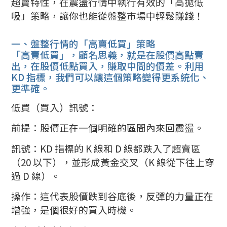
超賣特性，在震盪行情中執行有效的「高拋低
吸」策略，讓你也能從盤整市場中輕鬆賺錢！
一、盤整行情的「高賣低買」策略
「高賣低買」，顧名思義，就是在股價高點賣
出，在股價低點買入，賺取中間的價差。利用
KD 指標，我們可以讓這個策略變得更系統化、
更準確。
低買（買入）訊號：
前提：股價正在一個明確的區間內來回震盪。
訊號：KD 指標的 K 線和 D 線都跌入了超賣區
（20 以下），並形成黃金交叉（K 線從下往上穿
過 D 線）。
操作：這代表股價跌到谷底後，反彈的力量正在
增強，是個很好的買入時機。