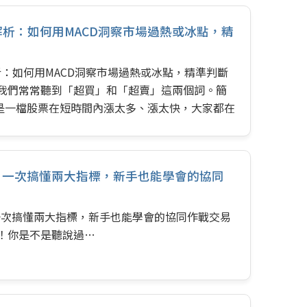
做往往會讓你錯過大行情，或是被套牢。這篇文章
解析：如何用MACD洞察市場過熱或冰點，精
用法：「KD指標順勢交易法」，讓你學會如何讓
一、…
析：如何用MACD洞察市場過熱或冰點，精準判斷
，我們常常聽到「超買」和「超賣」這兩個詞。簡
是一檔股票在短時間內漲太多、漲太快，大家都在
能很快就會跌回來；而「超賣」就是跌太多、跌太
，這時候可能隨時會反彈。 很多人會用RSI或
，但其實，我們最熟悉的MACD指標，也能用它獨
怎麼選？一次搞懂兩大指標，新手也能學會的協同
市場情緒是不是已經過熱或太冷了。這篇文章會用
何像個偵探一樣，用MACD找出這些機會。 一、
麼選？一次搞懂兩大指標，新手也能學會的協同作戰交易
手！你是不是聽說過…