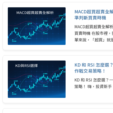
趨勢的市場裡，這樣
MACD超買超賣全
將教你一個更聰明的
準判斷買賣時機
趨勢成為你的盟友！ 
MACD超買超賣全解
買賣時機 在股市裡
單來說，「超買」就
瘋狂買入，這時候可
快，大家都在瘋狂賣出
KDJ這些指標來判斷
KD 和 RSI 
特的方式來告訴你，
作戰交易策略！
最簡單的方式，教你如
…
KD 和 RSI 怎
策略！ 嗨，投資新