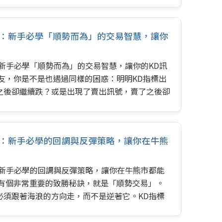
開：新手必學「順勢而為」的交易智慧，讓你
新手必學「順勢而為」的交易智慧，讓你的KD訊
友，你是不是也遇過同樣的困惑：明明KD指標出
之後卻繼續跌？或是出現了賣出訊號，賣了之後卻
是KD指標沒用，而是你忽略了最重要的一件事：
KD指標的訊號並非獨立存在，它與市場的大趨勢
將用最簡單的方式，教你如何將趨勢判斷與KD指
法：新手必學的回調與反彈策略，讓你在牛熊
別盲目買賣，真正做到「順勢而為」，大幅提高你
：新手必學的回調與反彈策略，讓你在牛熊市都能
，有個非常重要的致勝秘訣，就是「順勢交易」。
必須跟著海浪的方向走，而不是逆著它。KD指標
佳工具。 許多新手在使用KD指標時，常常會陷
D進入超買區就賣，進入超賣區就買。但在有明確