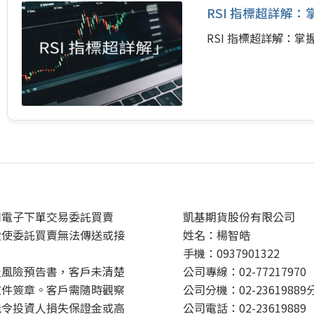
RSI 指標超詳解
RSI 指標超詳解：
用電子下單交易委託買賣
凱基期貨股份有限公司
致使委託買賣無法傳送或接
姓名：楊智皓
手機：0937901322
及風險預告書，客戶未清楚
公司專線：02-77217970
文件簽章。客戶需隨時觀察
公司分機：02-23619889
能令投資人損失保證金或高
公司電話：02-23619889