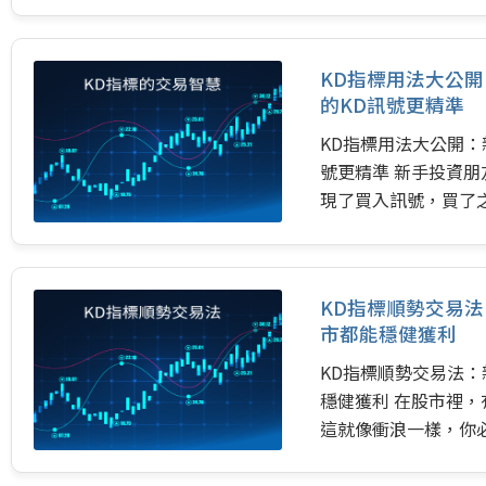
KD指標用法大公
的KD訊號更精準
KD指標用法大公開：
號更精準 新手投資朋
現了買入訊號，買了
繼續漲？ 其實，這不
市場的「大趨勢」。 
緊密相連。這篇文章
KD指標順勢交易
標結合，讓你從此告
市都能穩健獲利
的交易勝率。 一、…
KD指標順勢交易法
穩健獲利 在股市裡
這就像衝浪一樣，你
就是幫助我們衝浪的絕
入一個誤區：看到K