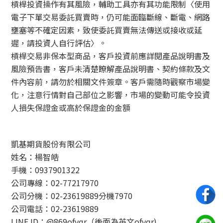
槓桿投資操作有其風險，輔助工具亦有其功能限制〈使用
電子下單交易委託買賣時，仍可能面臨斷線、斷電、網路
壅塞等不確定因素，致使委託買賣無法傳送或接收或延
遲，請投資人自行評估〉。
槓桿交易非保本型商品，客戶投資前應詳閱產品說明書及
風險預告書，客戶未清楚瞭解產品說明書、契約條款及文
件內容前，請勿於相關文件簽章。客戶需隨時觀察市場變
化，注意行情對自己部位之影響，市場的變動可能令投資
人損失保證金或高於保證金的金額
凱基期貨股份有限公司
姓名：楊智皓
手機：0937901322
公司專線：02-77217970
公司分機：02-23619889分機7970
公司電話：02-23619889
LINE ID：@869ofvqr（後面為英文ofvqr)