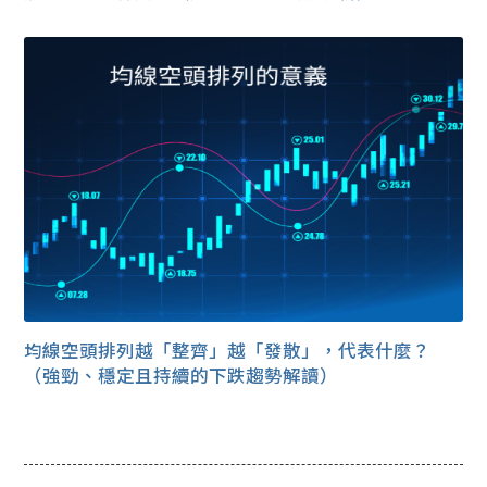
均線空頭排列越「整齊」越「發散」，代表什麼？
（強勁、穩定且持續的下跌趨勢解讀）