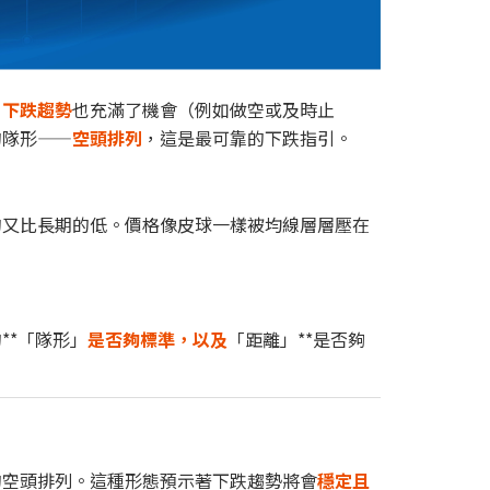
，
下跌趨勢
也充滿了機會（例如做空或及時止
的隊形——
空頭排列
，這是最可靠的下跌指引。
的又比長期的低。價格像皮球一樣被均線層層壓在
**「隊形」
是否夠標準，以及
「距離」**是否夠
的空頭排列。這種形態預示著下跌趨勢將會
穩定且