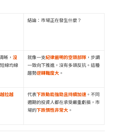
結論：市場正在發生什麼？
清晰，
沒
就像一支
紀律嚴明的空頭部隊
，步調
被短線均線
一致向下推進，沒有多頭反抗。這種
趨勢
逆轉難度大
。
離越拉越
代表
下跌動能強勁且持續加速
。不同
週期的投資人都在承受嚴重虧損，市
場的
下跌慣性非常大
。