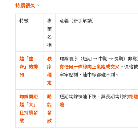
持續很久
。
特徵
專
意義（新手解讀）
業
名
稱
越「整
秩
均線順序（短期
→
中期
→
長期）非常
齊」的排
序
有任何一條線向上亂跑或交叉
。價格
列
穩
牢牢壓制，連中線都碰不到。
定
均線間距
動
短期均線快速下跌，與長期均線的
距
越「大」
能
遠
。
且持續發
發
散
散