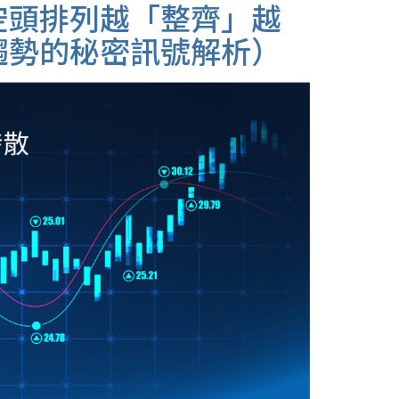
空頭排列越「整齊」越
趨勢的秘密訊號解析）