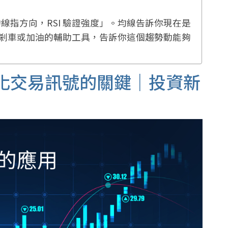
線指方向，RSI 驗證強度」。均線告訴你現在是
你踩剎車或加油的輔助工具，告訴你這個趨勢動能夠
強化交易訊號的關鍵｜投資新