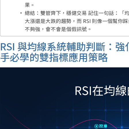
果。
總結：雙管齊下，穩健交易 記住一句話：「均
大漲還是大跌的趨勢，而 RSI 則像一個幫
不夠強，會不會是個假訊號。
RSI 與均線系統輔助判斷：
手必學的雙指標應用策略