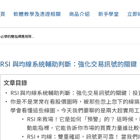
首頁
軟體教學及憑證相關
商品介紹
新手學堂
立即
必學的雙指標應用策...
RSI 與均線系統輔助判斷：強化交易訊號的關
文章目錄
RSI 與均線系統輔助判斷：強化交易訊號的關鍵｜
你是不是常常在看股價圖時，被那些忽上忽下的線搞
學會看懂這些線圖。今天我們要聊的是兩大超實用工具：移動
RSI 來救場！它是如何「預警」的？ 這時候，R
動能指標，它能告訴你市場的買賣力量誰比較強。它
RSI + 均線：雙重確認，訊號更可靠！ 當我們