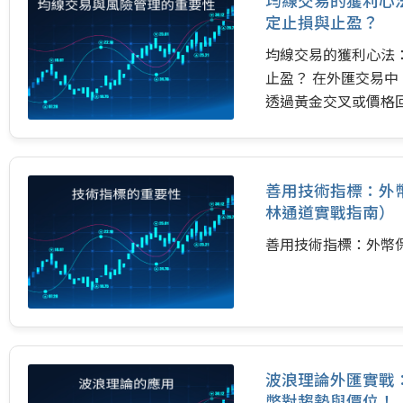
均線交易的獲利心
定止損與止盈？
均線交易的獲利心法
止盈？ 在外匯交易
透過黃金交叉或價格
點，如果沒有嚴謹的
花一現的運氣。 市
如何有效地設定止損（
善用技術指標：外幣保
林通道實戰指南）
善用技術指標：外幣保
波浪理論外匯實戰
幣對趨勢與價位！