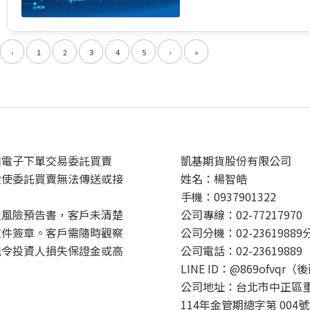
‹
1
2
3
4
5
›
»
用電子下單交易委託買賣
凱基期貨股份有限公司
致使委託買賣無法傳送或接
姓名：楊智皓
手機：0937901322
及風險預告書，客戶未清楚
公司專線：02-77217970
文件簽章。客戶需隨時觀察
公司分機：02-23619889
能令投資人損失保證金或高
公司電話：02-23619889
LINE ID：@869ofvqr（
公司地址：台北市中正區重
114年金管期總字第 004號