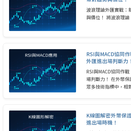
波浪理論外匯實戰：
與價位！ 將波浪理論（E
RSI與MACD協
外匯進出場判斷力
RSI與MACD協同
場判斷力！ 在外幣
眾多技術指標中，相對
是兩大利器。 它們
果能將它們巧妙結合
場中的判斷力！ RS
K線圖解密外幣保
情緒的「溫度計」，
進出場時機！
弱，從而判斷資產是否