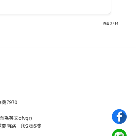
頁面 3 / 14
分機7970
後面為英文ofvqr)
慶南路一段2號6樓