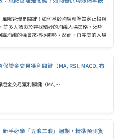
法：風險管理是關鍵！如何基於均線精準設
：風險管理是關鍵！如何基於均線精準設定止損與
中，許多人熱衷於尋找精妙的均線入場策略，渴望
回踩均線的機會來捕捉趨勢。然而，再完美的入場
風險管理與優化策略保駕護航，盈利也終將淪為曇
場永遠充滿不確定性，虧損是交易的常態。因此，
Stop…
證金交易獲利關鍵（MA, RSI, MACD, 布
證金交易獲利關鍵（MA,…
：新手必學「五浪三浪」週期，精準預測貨