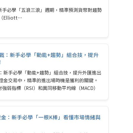
新手必學「五浪三浪」週期，精準預測貨幣對趨勢
lliott…
同作戰：新手必學「動能+趨勢」組合技，提升
！
作戰：新手必學「動能+趨勢」組合技，提升外匯進出
保證金交易中，精準的進出場時機是獲利的關鍵。
強弱指標（RSI）和異同移動平均線（MACD）
分別從動能和趨勢兩個不同角度反映市場動態。如
，就能相互驗證、優勢互補，大幅提升你在外匯市
I：洞察市場「超買超賣」的溫度計 RSI就像是市場
證金：新手必學「一根K棒」看懂市場情緒與
它衡量市場在一段時間內上漲和下跌力量的相對強
處於超買或超賣狀態。 RSI…