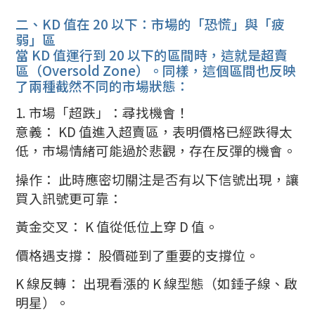
二、KD 值在 20 以下：市場的「恐慌」與「疲
弱」區
當 KD 值運行到 20 以下的區間時，這就是超賣
區（Oversold Zone）。同樣，這個區間也反映
了兩種截然不同的市場狀態：
1. 市場「超跌」：尋找機會！
意義： KD 值進入超賣區，表明價格已經跌得太
低，市場情緒可能過於悲觀，存在反彈的機會。
操作： 此時應密切關注是否有以下信號出現，讓
買入訊號更可靠：
黃金交叉： K 值從低位上穿 D 值。
價格遇支撐： 股價碰到了重要的支撐位。
K 線反轉： 出現看漲的 K 線型態（如錘子線、啟
明星）。