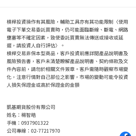
槓桿投資操作有其風險，輔助工具亦有其功能限制〈使用
電子下單交易委託買賣時，仍可能面臨斷線、斷電、網路
壅塞等不確定因素，致使委託買賣無法傳送或接收或延
遲，請投資人自行評估〉。
槓桿交易非保本型商品，客戶投資前應詳閱產品說明書及
風險預告書，客戶未清楚瞭解產品說明書、契約條款及文
件內容前，請勿於相關文件簽章。客戶需隨時觀察市場變
化，注意行情對自己部位之影響，市場的變動可能令投資
人損失保證金或高於保證金的金額
凱基期貨股份有限公司
姓名：楊智皓
手機：0937901322
公司專線：02-77217970