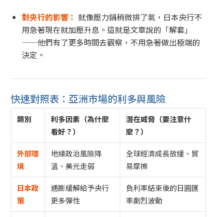
對央行的影響：
就像壓力鍋稍微排了氣，日本央行不
用急著現在就加壓升息。這就是文章說的「解套」
——他們有了更多時間去觀察，不用急著做出極端的
決定。
快速對照表：亞洲市場的利多與風險
類別
利多因素（為什麼
潛在威脅（要注意什
看好？）
麼？）
外部環
地緣政治風險降
全球經濟成長放緩、貿
境
溫、美元走弱
易摩擦
日本政
通膨緩解給予央行
負利率結束後的日圓匯
策
更多彈性
率劇烈波動