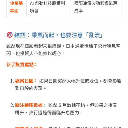
企業基
AI 帶動科技股獲利
國際油價波動影響能源
本面
噴發
成本
結語：乘風而起，也要注意「亂流」
雖然現在亞股看起來很樂觀，日本通膨也給了央行喘息空
間，但投資人不能掉以輕心。
新手投資重點：
觀察日圓：
如果日圓突然大幅升值或貶值，都會影響
到日股的表現。
關注通膨數據：
雖然 6 月數據不錯，但如果之後又
跳升，央行還是得面臨升息壓力。