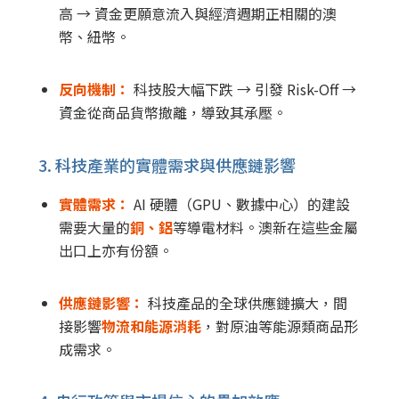
高
→
資金更願意流入與經濟週期正相關的澳
幣、紐幣。
反向機制：
科技股大幅下跌
→
引發 Risk-Off
→
資金從商品貨幣撤離，導致其承壓。
3. 科技產業的實體需求與供應鏈影響
實體需求：
AI 硬體（GPU、數據中心）的建設
需要大量的
銅、鋁
等導電材料。澳新在這些金屬
出口上亦有份額。
供應鏈影響：
科技產品的全球供應鏈擴大，間
接影響
物流和能源消耗
，對原油等能源類商品形
成需求。