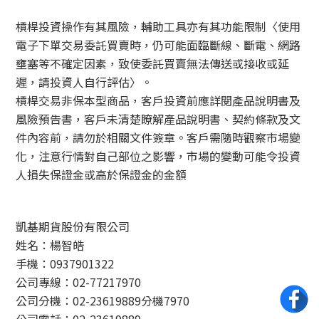
槓桿投資操作有其風險，輔助工具亦有其功能限制〈使用
電子下單交易委託買賣時，仍可能面臨斷線、斷電、網路
壅塞等不確定因素，致使委託買賣無法傳送或接收或延
遲，請投資人自行評估〉。
槓桿交易非保本型商品，客戶投資前應詳閱產品說明書及
風險預告書，客戶未清楚瞭解產品說明書、契約條款及文
件內容前，請勿於相關文件簽章。客戶需隨時觀察市場變
化，注意行情對自己部位之影響，市場的變動可能令投資
人損失保證金或高於保證金的金額
凱基期貨股份有限公司
姓名：楊智皓
手機：0937901322
公司專線：02-77217970
公司分機：02-23619889分機7970