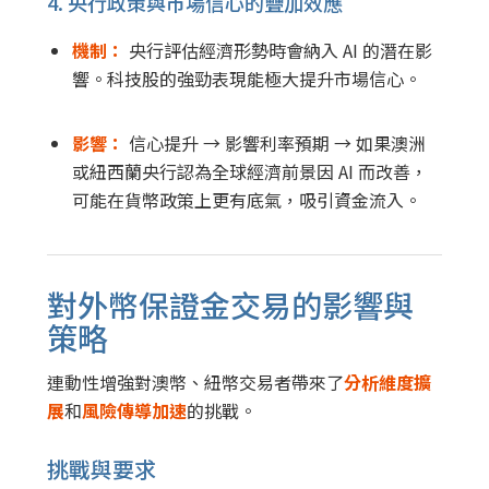
4. 央行政策與市場信心的疊加效應
機制：
央行評估經濟形勢時會納入 AI 的潛在影
響。科技股的強勁表現能極大提升市場信心。
影響：
信心提升
→
影響利率預期
→
如果澳洲
或紐西蘭央行認為全球經濟前景因 AI 而改善，
可能在貨幣政策上更有底氣，吸引資金流入。
對外幣保證金交易的影響與
策略
連動性增強對澳幣、紐幣交易者帶來了
分析維度擴
展
和
風險傳導加速
的挑戰。
挑戰與要求