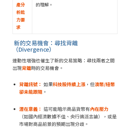
產分
的理解。
析能
力要
求
新的交易機會：尋找背離
（Divergence）
連動性增強也催生了新的交易策略：尋找兩者之間
出現
背離
時的交易機會。
背離訊號：
如果
科技股持續上漲
，但
澳幣/紐幣
卻未能跟隨
。
潛在意義：
這可能暗示商品貨幣有
內在壓力
（如國內經濟數據不佳、央行鴿派言論），或是
市場對商品前景的預期出現分歧。