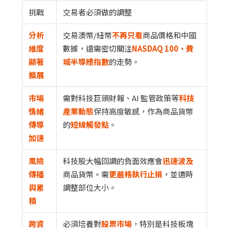
挑戰
交易者必須做的調整
分析
交易澳幣/紐幣
不再只看
商品價格和中國
維度
數據，還需密切關注
NASDAQ 100、費
顯著
城半導體指數
的走勢。
擴展
市場
需對科技巨頭財報、AI 監管政策等
科技
情緒
產業動態
保持高度敏感，作為商品貨幣
傳導
的
短線觸發點
。
加速
風險
科技股大幅回調的負面效應會
迅速波及
傳播
商品貨幣。需
更嚴格執行止損
，並適時
與累
調整部位大小。
積
跨資
必須培養對
股票市場
，特別是科技板塊