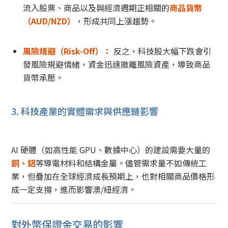
流入股票、商品以及與經濟週期正相關的
商品貨幣
（AUD/NZD）
，形成共同上漲趨勢。
風險規避（Risk-Off）：
反之，科技股大幅下跌會引
發風險規避情緒，資金迅速撤離風險資產，導致商品
貨幣承壓。
3. 科技產業的實體需求與供應鏈影響
AI 硬體（如高性能 GPU、數據中心）的建設需要大量的
銅、鋁
等導電材料和結構金屬。儘管需求量不如傳統工
業，但疊加在全球經濟成長預期上，也對相關商品價格形
成一定支撐，進而影響澳/紐經濟。
對外幣保證金交易的影響