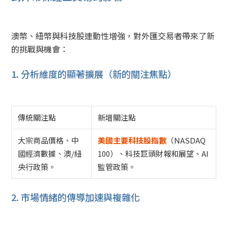
澳幣、紐幣與科技股連動性增強，對外匯交易者帶來了新
的挑戰與機會：
1. 分析維度的顯著擴展（新的關注焦點）
傳統關注點
新增關注點
大宗商品價格、中
美國主要科技股指數
（NASDAQ
國經濟數據、澳/紐
100）、科技巨頭財報和展望、AI
央行政策。
監管政策。
2. 市場情緒的傳導加速與複雜化