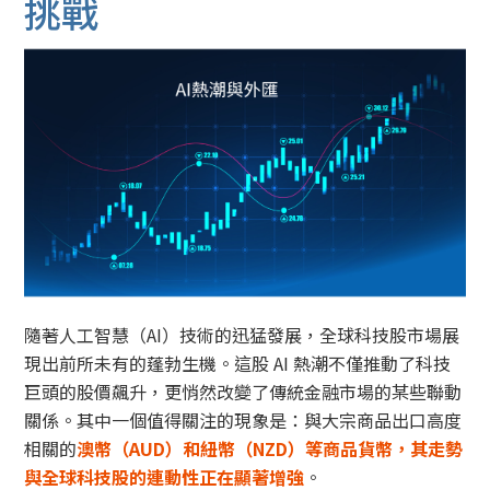
挑戰
隨著人工智慧（AI）技術的迅猛發展，全球科技股市場展
現出前所未有的蓬勃生機。這股 AI 熱潮不僅推動了科技
巨頭的股價飆升，更悄然改變了傳統金融市場的某些聯動
關係。其中一個值得關注的現象是：與大宗商品出口高度
相關的
澳幣（AUD）和紐幣（NZD）等商品貨幣，其走勢
與全球科技股的連動性正在顯著增強
。