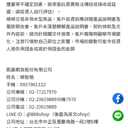
壅塞等不確定因素，致使委託買賣無法傳送或接收或延
遲，請投資人自行評估〉。
槓桿交易非保本型商品，客戶投資前應詳閱產品說明書及
風險預告書，客戶未清楚瞭解產品說明書、契約條款及文
件內容前，請勿於相關文件簽章。客戶需隨時觀察市場變
化，注意行情對自己部位之影響，市場的變動可能令投資
人損失保證金或高於保證金的金額
凱基期貨股份有限公司
姓名：楊智皓
手機：0937901322
公司專線：02-77217970
公司分機：02-23619889分機7970
公司電話：02-23619889
LINE ID：@869ofvqr（後面為英文ofvqr)
公司地址：台北市中正區重慶南路一段2號6樓