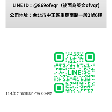
114年金管期總字第 004號