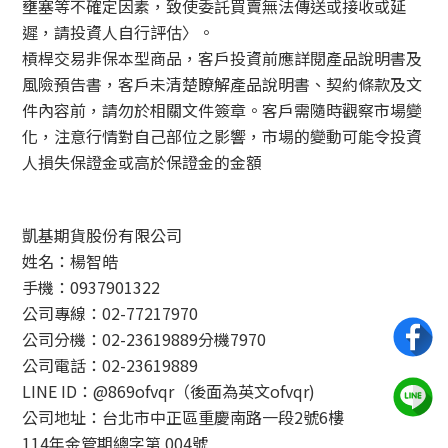
壅塞等不確定因素，致使委託買賣無法傳送或接收或延
遲，請投資人自行評估〉。
槓桿交易非保本型商品，客戶投資前應詳閱產品說明書及
風險預告書，客戶未清楚瞭解產品說明書、契約條款及文
件內容前，請勿於相關文件簽章。客戶需隨時觀察市場變
化，注意行情對自己部位之影響，市場的變動可能令投資
人損失保證金或高於保證金的金額
凱基期貨股份有限公司
姓名：楊智皓
手機：0937901322
公司專線：02-77217970
公司分機：02-23619889分機7970
公司電話：02-23619889
LINE ID：@869ofvqr（後面為英文ofvqr)
公司地址：台北市中正區重慶南路一段2號6樓
114年金管期總字第 004號