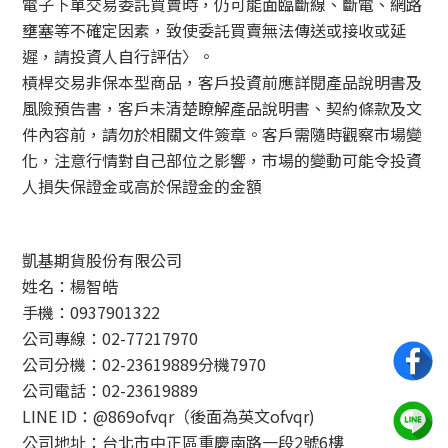
電子下單交易委託買賣時，仍可能面臨斷線、斷電、網路
壅塞等不確定因素，致使委託買賣無法傳送或接收或延
遲，請投資人自行評估〉。
槓桿交易非保本型商品，客戶投資前應詳閱產品說明書及
風險預告書，客戶未清楚瞭解產品說明書、契約條款及文
件內容前，請勿於相關文件簽章。客戶需隨時觀察市場變
化，注意行情對自己部位之影響，市場的變動可能令投資
人損失保證金或高於保證金的金額
凱基期貨股份有限公司
姓名：楊智皓
手機：0937901322
公司專線：02-77217970
公司分機：02-23619889分機7970
公司電話：02-23619889
LINE ID：@869ofvqr（後面為英文ofvqr)
公司地址：台北市中正區重慶南路一段2號6樓