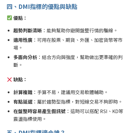
四、DMI指標的優點與缺點
優點：
趨勢判斷清晰
：能夠幫助你避開盤整行情的騙線。
適用性廣
：可用在股票、期貨、外匯、加密貨幣等市
場。
多面向分析
：結合方向與強度，幫助做出更準確的判
斷。
缺點：
計算複雜
：手算不易，建議用交易軟體輔助。
有點延遲
：屬於趨勢型指標，對短線交易不夠即時。
在盤整時容易產生假訊號
：這時可以搭配 RSI、KD等
震盪指標使用。
五、DMI指標適合誰？