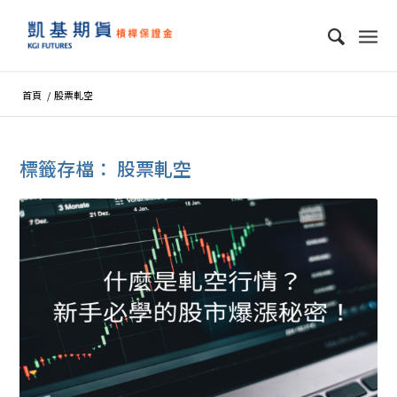
首頁
/
股票軋空
標籤存檔：
股票軋空