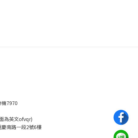
分機7970
後面為英文ofvqr)
慶南路一段2號6樓