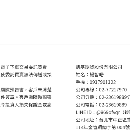
用電子下單交易委託買賣
凱基期貨股份有限公司
致使委託買賣無法傳送或接
姓名：楊智皓
手機：0937901322
及風險預告書，客戶未清楚
公司專線：02-77217970
文件簽章。客戶需隨時觀察
公司分機：02-23619889
能令投資人損失保證金或高
公司電話：02-23619889
LINE ID：@869ofvqr（
公司地址：台北市中正區重
114年金管期總字第 004號