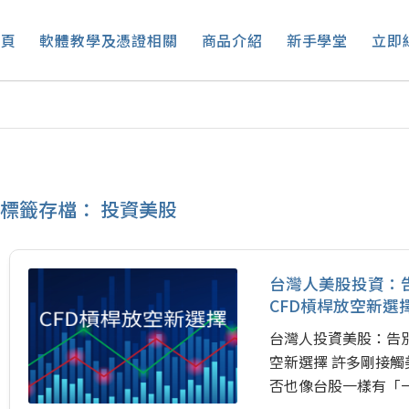
首頁
軟體教學及憑證相關
商品介紹
新手學堂
立即
標籤存檔：
投資美股
台灣人美股投資：
CFD槓桿放空新選
台灣人投資美股：告
空新選擇 許多剛接
否也像台股一樣有「