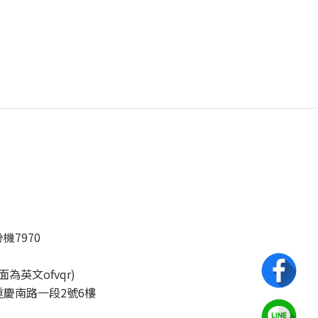
分機7970
後面為英文ofvqr)
慶南路一段2號6樓