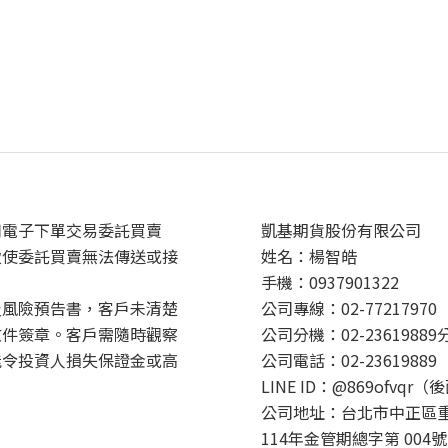
用電子下單交易委託買賣
凱基期貨股份有限公司
致使委託買賣無法傳送或接
姓名：楊智皓
手機：0937901322
及風險預告書，客戶未清楚
公司專線：02-77217970
文件簽章。客戶需隨時觀察
公司分機：02-23619889
能令投資人損失保證金或高
公司電話：02-23619889
LINE ID：@869ofvqr（
公司地址：台北市中正區重
114年金管期總字第 004號