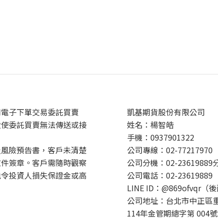
用電子下單交易委託買賣
凱基期貨股份有限公司
致使委託買賣無法傳送或接
姓名：楊智皓
手機：0937901322
及風險預告書，客戶未清楚
公司專線：02-77217970
文件簽章。客戶需隨時觀察
公司分機：02-23619889
能令投資人損失保證金或高
公司電話：02-23619889
LINE ID：@869ofvqr（
公司地址：台北市中正區重
114年金管期總字第 004號