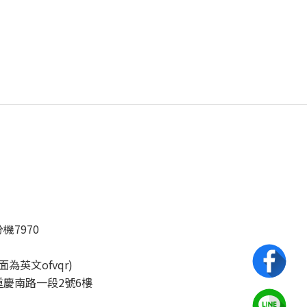
分機7970
後面為英文ofvqr)
慶南路一段2號6樓