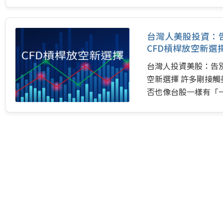
台灣人美股投資：
CFD槓桿放空新選
台灣人投資美股：告
空新選擇 許多剛接
否也像台股一樣有「
沒有「張」的概念，
自由買賣一股、十股
種彈性的交易方式，
需要準備大筆資金才
能開始你的美股投資之
於追求更靈活操作和
（Contract…