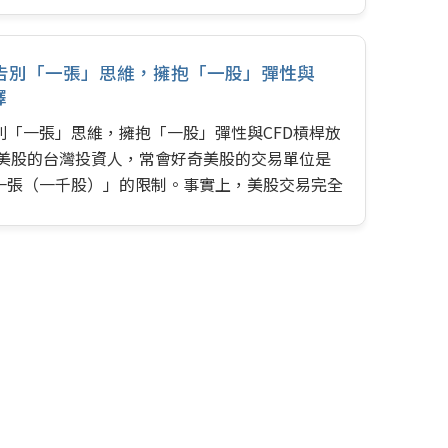
告別「一張」思維，擁抱「一股」彈性與
擇
別「一張」思維，擁抱「一股」彈性與CFD槓桿放
觸美股的台灣投資人，常會好奇美股的交易單位是
一張（一千股）」的限制。事實上，美股交易完全
只有「股」。這表示你可以根據自身資金和策略，
，甚至零點幾股（部分券商提供碎股交易）。 這
大幅降低了台灣小資族參與美股市場的門檻。你不
能成為國際知名企業的股東，即使是幾百元台幣也
路。 進階玩法：美股CFD的槓桿與放空應用 對
潛在放大收益的投資人來說，差價合約