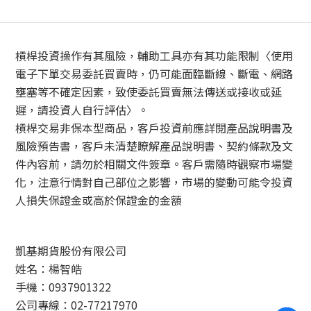
槓桿投資操作有其風險，輔助工具亦有其功能限制〈使用
電子下單交易委託買賣時，仍可能面臨斷線、斷電、網路
壅塞等不確定因素，致使委託買賣無法傳送或接收或延
遲，請投資人自行評估〉。
槓桿交易非保本型商品，客戶投資前應詳閱產品說明書及
風險預告書，客戶未清楚瞭解產品說明書、契約條款及文
件內容前，請勿於相關文件簽章。客戶需隨時觀察市場變
化，注意行情對自己部位之影響，市場的變動可能令投資
人損失保證金或高於保證金的金額
凱基期貨股份有限公司
姓名：楊智皓
手機：0937901322
公司專線：02-77217970