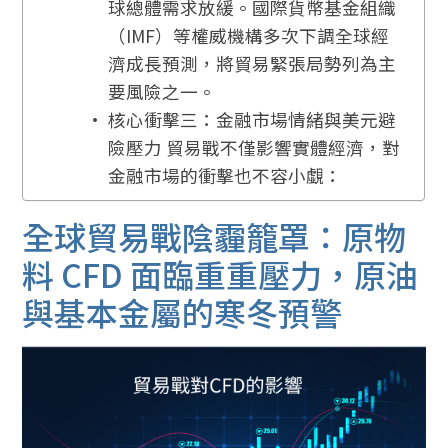
球總體需求放緩。國際貨幣基金組織
（IMF）等權威機構多次下調全球經
濟成長預測，將貿易緊張局勢列為主
要風險之一。
核心衝擊三：金融市場情緒與美元避
險壓力 貿易戰不僅影響實體經濟，對
金融市場的衝擊也不容小覷：
全球貿易戰陰霾籠罩：原物
料 CFD 面臨重重壓力，原油
與基本金屬的寒冬預警