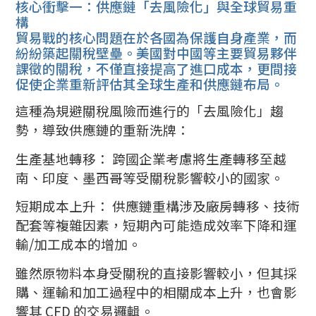
核心衝擊一：供應鏈「去風險化」與全球貿易重
構
貿易戰的核心問題在於各國為保護自身產業，而
紛紛築起關稅壁壘。美國對中國等主要貿易夥伴
課徵的關稅，不僅直接提高了進口成本，更間接
促使企業重新評估其全球生產和供應鏈布局。
這種為規避關稅風險而進行的「去風險化」趨
勢，導致供應鏈的重新洗牌：
生產基地轉移： 跨國企業考慮將生產轉移至越
南、印度、墨西哥等受關稅影響較小的國家。
短期成本上升： 供應鏈重構涉及廠房轉移、技術
配套等複雜因素，短期內可能造成效率下降和運
輸/加工成本的增加。
雖然原物料本身受關稅的直接影響較小，但其採
購、運輸和加工過程中的相關成本上升，也會影
響其 CFD 的交易邏輯。