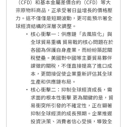
（CFD）和基本金屬差價合約（CFD）等大
宗原物料商品，正承受著日益增長的價格壓
力。這不僅僅是短期波動，更可能預示著全
球經濟結構的深層次調整。
核心衝擊一：供應鏈「去風險化」與
全球貿易重構 貿易戰的核心問題在於
各國為保護自身產業，而紛紛築起關
稅壁壘。美國對中國等主要貿易夥伴
課徵的關稅，不僅直接提高了進口成
本，更間接促使企業重新評估其全球
生產和供應鏈布局。
核心衝擊二：抑制全球經濟成長，需
求面的根本性衝擊 更為關鍵的是，貿
易衝突所引發的不確定性，正在顯著
抑制全球經濟的成長預期。企業推遲
投資決策、消費者信心受損，導致全