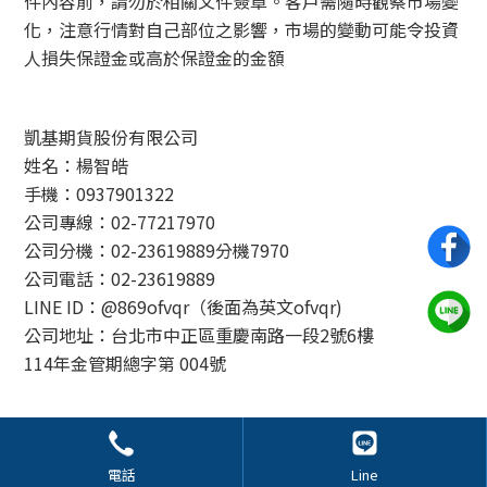
件內容前，請勿於相關文件簽章。客戶需隨時觀察市場變
化，注意行情對自己部位之影響，市場的變動可能令投資
人損失保證金或高於保證金的金額
凱基期貨股份有限公司
姓名：楊智皓
手機：0937901322
公司專線：02-77217970
公司分機：02-23619889分機7970
公司電話：02-23619889
LINE ID：@869ofvqr（後面為英文ofvqr)
公司地址：台北市中正區重慶南路一段2號6樓
114年金管期總字第 004號
© 2024 外匯交易 All Rights Reserved.
電話
Line