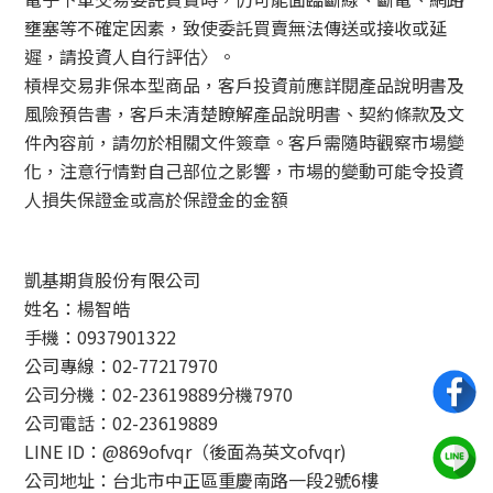
壅塞等不確定因素，致使委託買賣無法傳送或接收或延
遲，請投資人自行評估〉。
槓桿交易非保本型商品，客戶投資前應詳閱產品說明書及
風險預告書，客戶未清楚瞭解產品說明書、契約條款及文
件內容前，請勿於相關文件簽章。客戶需隨時觀察市場變
化，注意行情對自己部位之影響，市場的變動可能令投資
人損失保證金或高於保證金的金額
凱基期貨股份有限公司
姓名：楊智皓
手機：0937901322
公司專線：02-77217970
公司分機：02-23619889分機7970
公司電話：02-23619889
LINE ID：@869ofvqr（後面為英文ofvqr)
公司地址：台北市中正區重慶南路一段2號6樓