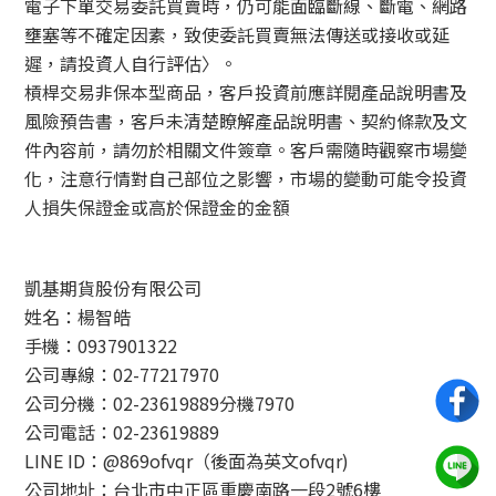
電子下單交易委託買賣時，仍可能面臨斷線、斷電、網路
壅塞等不確定因素，致使委託買賣無法傳送或接收或延
遲，請投資人自行評估〉。
槓桿交易非保本型商品，客戶投資前應詳閱產品說明書及
風險預告書，客戶未清楚瞭解產品說明書、契約條款及文
件內容前，請勿於相關文件簽章。客戶需隨時觀察市場變
化，注意行情對自己部位之影響，市場的變動可能令投資
人損失保證金或高於保證金的金額
凱基期貨股份有限公司
姓名：楊智皓
手機：0937901322
公司專線：02-77217970
公司分機：02-23619889分機7970
公司電話：02-23619889
LINE ID：@869ofvqr（後面為英文ofvqr)
公司地址：台北市中正區重慶南路一段2號6樓