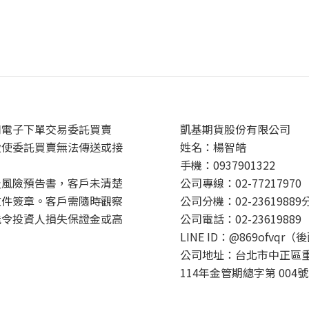
用電子下單交易委託買賣
凱基期貨股份有限公司
致使委託買賣無法傳送或接
姓名：楊智皓
手機：0937901322
及風險預告書，客戶未清楚
公司專線：02-77217970
文件簽章。客戶需隨時觀察
公司分機：02-23619889
能令投資人損失保證金或高
公司電話：02-23619889
LINE ID：@869ofvqr（
公司地址：台北市中正區重
114年金管期總字第 004號