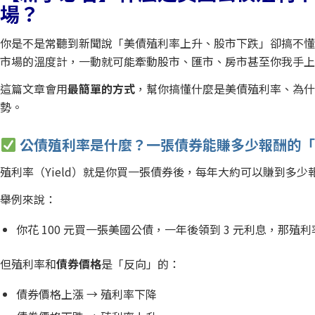
場？
你是不是常聽到新聞說「美債殖利率上升、股市下跌」卻搞不
市場的溫度計，一動就可能牽動股市、匯市、房市甚至你我手
這篇文章會用
最簡單的方式
，幫你搞懂什麼是美債殖利率、為
勢。
公債殖利率是什麼？一張債券能賺多少報酬的
殖利率（Yield）就是你買一張債券後，每年大約可以賺到多少
舉例來說：
你花 100 元買一張美國公債，一年後領到 3 元利息，那殖利
但殖利率和
債券價格
是「反向」的：
債券價格上漲 → 殖利率下降