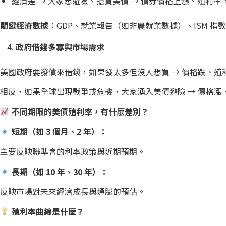
經濟差 → 大家想避險、搶買美債 → 債券價格上漲、殖利率
關鍵經濟數據
：GDP、就業報告（如非農就業數據）、ISM 指
政府借錢多寡與市場需求
美國政府要發債來借錢，如果發太多但沒人想買 → 價格跌、殖
相反，如果全球出現戰爭或危機，大家湧入美債避險 → 價格漲
不同期限的美債殖利率，有什麼差別？
短期（如 3 個月、2 年）：
主要反映聯準會的利率政策與近期預期。
長期（如 10 年、30 年）：
反映市場對未來經濟成長與通膨的預估。
殖利率曲線是什麼？