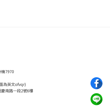
分機7970
後面為英文ofvqr)
慶南路一段2號6樓