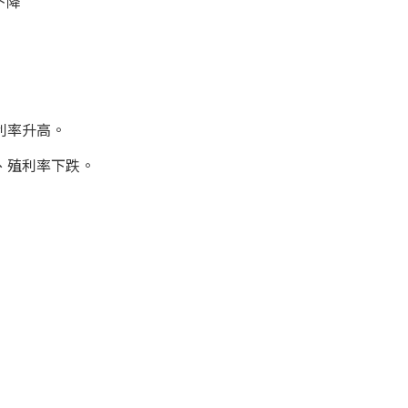
下降
數
利率升高。
、殖利率下跌。